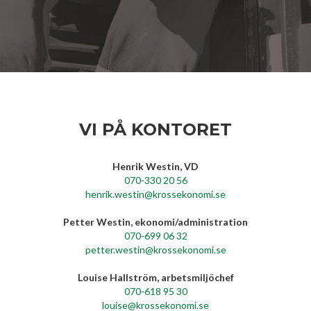
VI PÅ KONTORET
Henrik Westin, VD
070-330 20 56
henrik.westin@krossekonomi.se
Petter Westin, ekonomi/administration
070-699 06 32
petter.westin@krossekonomi.se
Louise Hallström, arbetsmiljöchef
070-618 95 30
louise@krossekonomi.se