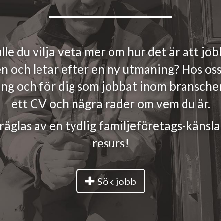
lle du vilja veta mer om hur det är att jo
 och letar efter en ny utmaning? Hos oss 
ing och för dig som jobbat inom branschen
ett CV och några rader om vem du är.
glas av en tydlig familjeföretags-känsla,
resurs!
Sök jobb