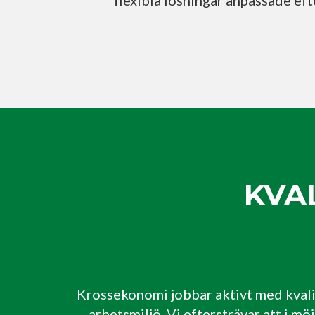
flexibla lösningar anpassade ef
KVA
Krossekonomi jobbar aktivt med kvalite
arbetsmiljö. Vi eftersträvar att i mö