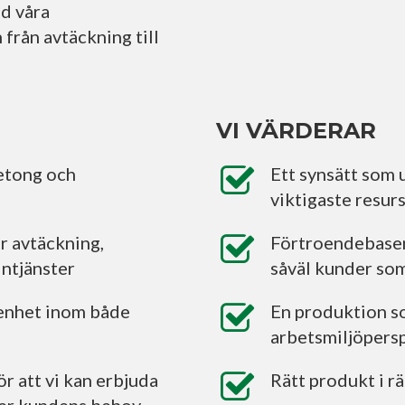
ed våra
från avtäckning till
VI VÄRDERAR
betong och
Ett synsätt som u
viktigaste resur
r avtäckning,
Förtroendebaser
ntjänster
såväl kunder so
renhet inom både
En produktion som
arbetsmiljöpers
 att vi kan erbjuda
Rätt produkt i rä