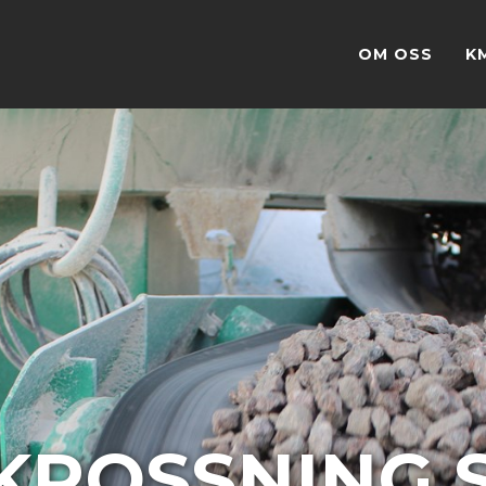
OM OSS
K
OSSNING S