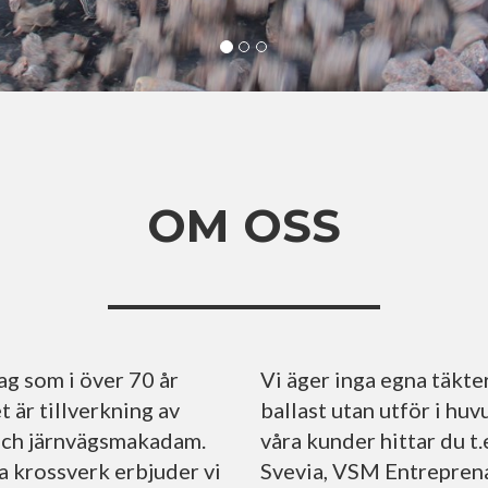
OM OSS
ag som i över 70 år
Vi äger inga egna täkte
t är tillverkning av
ballast utan utför i h
 och järnvägsmakadam.
våra kunder hittar du t
a krossverk erbjuder vi
Svevia, VSM Entreprena