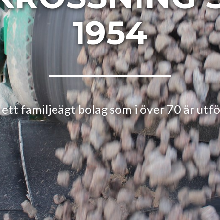
1954
ljeägt bolag som i över 70 år utfört kros