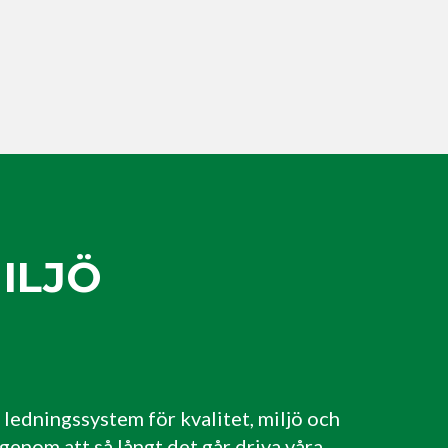
ILJÖ
 ledningssystem för kvalitet, miljö och
 genom att så långt det går driva våra