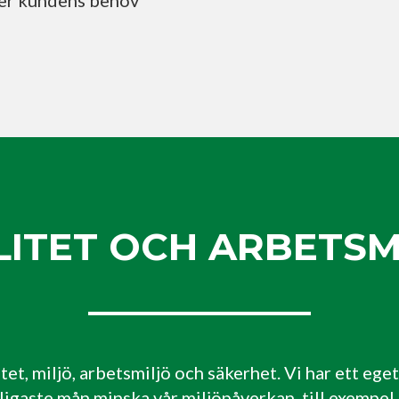
ter kundens behov
LITET OCH ARBETSM
t, miljö, arbetsmiljö och säkerhet. Vi har ett eget
jligaste mån minska vår miljöpåverkan, till exempel